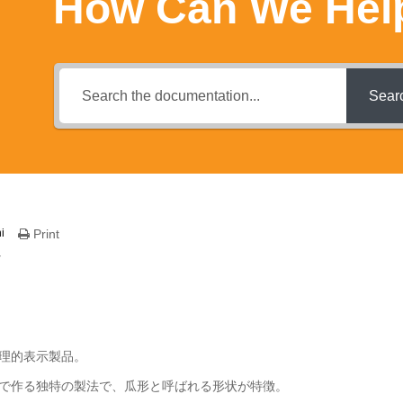
How Can We Hel
Sear
i
Print
片
理的表示製品。
で作る独特の製法で、瓜形と呼ばれる形状が特徴。