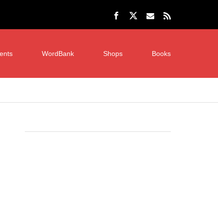
ents
WordBank
Shops
Books