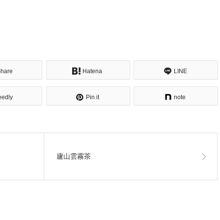
hare
Hatena
LINE
eedly
Pin it
note
廬山雲霧茶