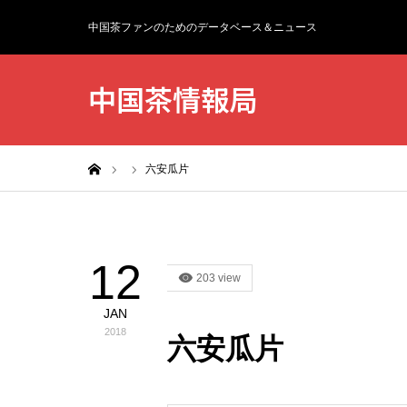
中国茶ファンのためのデータベース＆ニュース
中国茶情報局
ホーム
六安瓜片
12
203 view
JAN
2018
六安瓜片