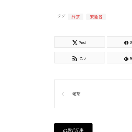
タグ:
緑茶
安徽省
Post
S
RSS
f
老茶
の最近記事