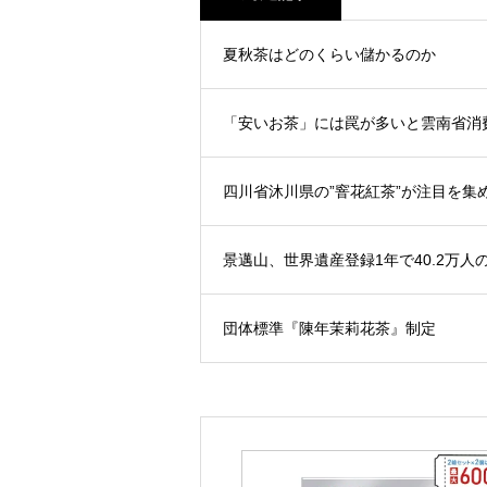
夏秋茶はどのくらい儲かるのか
「安いお茶」には罠が多いと雲南省消
四川省沐川県の”窨花紅茶”が注目を集
景邁山、世界遺産登録1年で40.2万人
団体標準『陳年茉莉花茶』制定