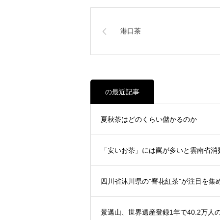
港口茶
の最近記事
夏秋茶はどのくらい儲かるのか
「安いお茶」には罠が多いと雲南省消
四川省沐川県の”窨花紅茶”が注目を集
景邁山、世界遺産登録1年で40.2万人