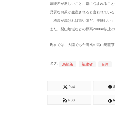
寒暖差が激しいこと、霧に包まれること
品質なお茶が生産されると言われている
「標高が高ければ高いほど、美味しい」
また、梨山地域などの標高2000m以
現在では、大陸でも台湾風の高山烏龍茶
タグ:
烏龍茶
福建省
台湾
Post
S
RSS
f