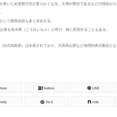
が多いため直射日光が柔らかくなる、土壌が肥沃であるなどの理由から
。
という標高信仰も多く存在する。
上のお茶を高冷茶（こうれいちゃ）と呼び、特に区別することもある。
（台式烏龍茶）は生産されており、大田高山茶など地理的表示製品とな
hare
Hatena
LINE
eedly
Pin it
note