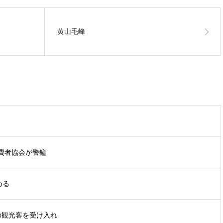
黄山毛峰
費者協会が警鐘
める
の観光客を受け入れ