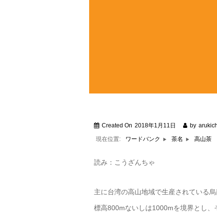
Created On
2018年1月11日
by
arukich
現在位置:
高山茶
ワードバンク
茶名
読み：こうざんちゃ
主に台湾の高山地域で生産されている烏
標高800mないしは1000mを境界と