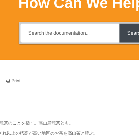
How Can We Hel
Sear
i
Print
龍茶のことを指す。高山烏龍茶とも。
し、それ以上の標高が高い地区のお茶を高山茶と呼ぶ。