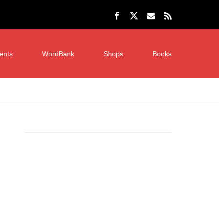
ents
WordBank
Shops
Books