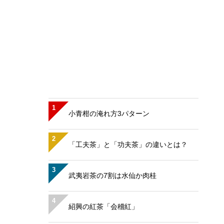
1
小青柑の淹れ方3パターン
2
「工夫茶」と「功夫茶」の違いとは？
3
武夷岩茶の7割は水仙か肉桂
4
紹興の紅茶「会稽紅」