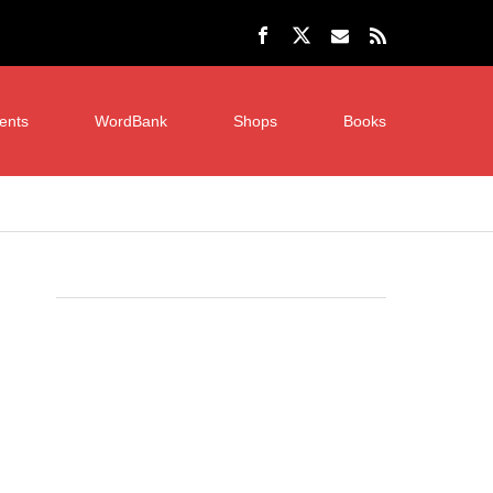
ents
WordBank
Shops
Books