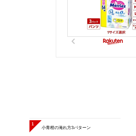
1
小青柑の淹れ方3パターン