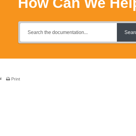
How Can We Hel
Sear
i
Print