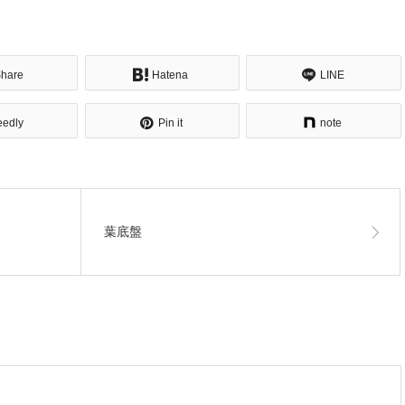
hare
Hatena
LINE
eedly
Pin it
note
葉底盤