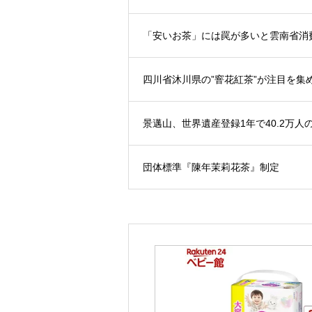
「安いお茶」には罠が多いと雲南省消
四川省沐川県の”窨花紅茶”が注目を集
景邁山、世界遺産登録1年で40.2万人
団体標準『陳年茉莉花茶』制定