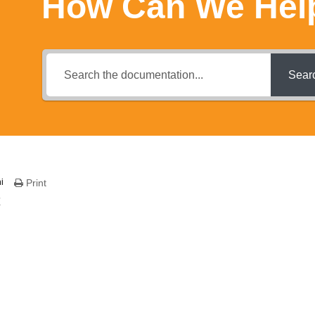
How Can We Hel
Sear
i
Print
区