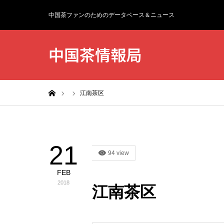
中国茶ファンのためのデータベース＆ニュース
中国茶情報局
ホーム
江南茶区
21
94 view
FEB
2018
江南茶区