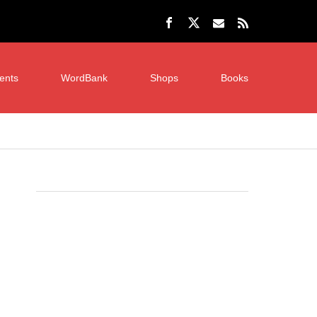
ents
WordBank
Shops
Books