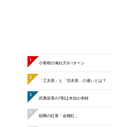
1
小青柑の淹れ方3パターン
2
「工夫茶」と「功夫茶」の違いとは？
3
武夷岩茶の7割は水仙か肉桂
4
紹興の紅茶「会稽紅」