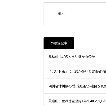
桐木
の最近記事
夏秋茶はどのくらい儲かるのか
「安いお茶」には罠が多いと雲南省消
四川省沐川県の”窨花紅茶”が注目を集
景邁山、世界遺産登録1年で40.2万人