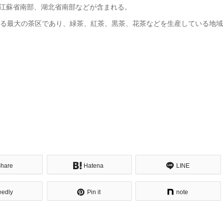
江蘇省南部、湖北省南部などが含まれる。
める最大の茶区であり、緑茶、紅茶、黒茶、花茶などを生産している地
hare
Hatena
LINE
eedly
Pin it
note