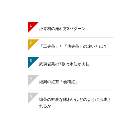
1
小青柑の淹れ方3パターン
2
「工夫茶」と「功夫茶」の違いとは？
3
武夷岩茶の7割は水仙か肉桂
4
紹興の紅茶「会稽紅」
5
緑茶の鮮爽な味わいはどのように形成さ
れるか