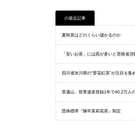
の最近記事
夏秋茶はどのくらい儲かるのか
「安いお茶」には罠が多いと雲南省消
四川省沐川県の”窨花紅茶”が注目を集
景邁山、世界遺産登録1年で40.2万人
団体標準『陳年茉莉花茶』制定