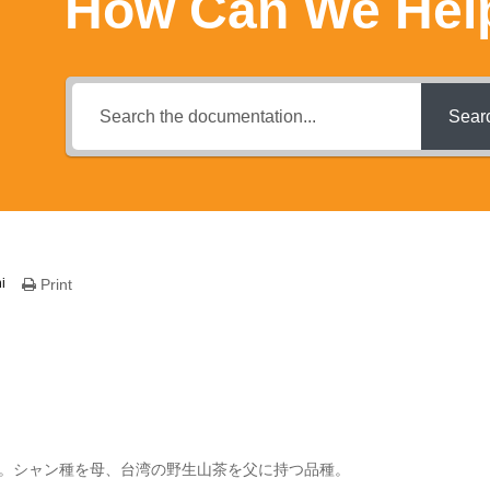
How Can We Hel
Sear
i
Print
。シャン種を母、台湾の野生山茶を父に持つ品種。