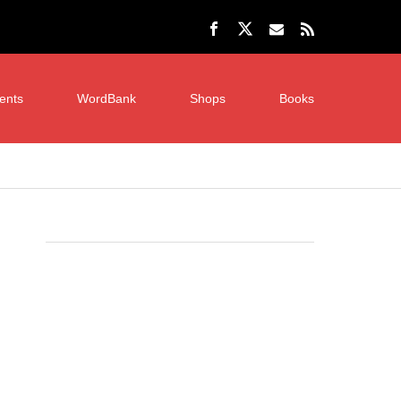
ents
WordBank
Shops
Books