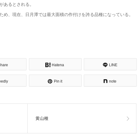
があるとされる。
ため、現在、日月潭では最大面積の作付けを誇る品種になっている。
hare
Hatena
LINE
eedly
Pin it
note
黄山種