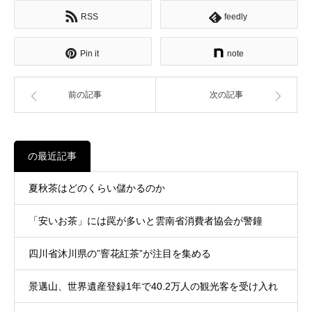
RSS
feedly
Pin it
note
前の記事
次の記事
の最近記事
夏秋茶はどのくらい儲かるのか
「安いお茶」には罠が多いと雲南省消費者協会が警鐘
四川省沐川県の”窨花紅茶”が注目を集める
景邁山、世界遺産登録1年で40.2万人の観光客を受け入れ