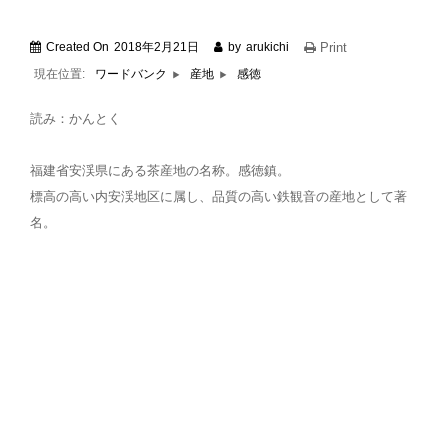
Created On
2018年2月21日
by
arukichi
Print
現在位置:
感徳
ワードバンク
産地
読み：かんとく
福建省安渓県にある茶産地の名称。感徳鎮。
標高の高い内安渓地区に属し、品質の高い鉄観音の産地として著
名。