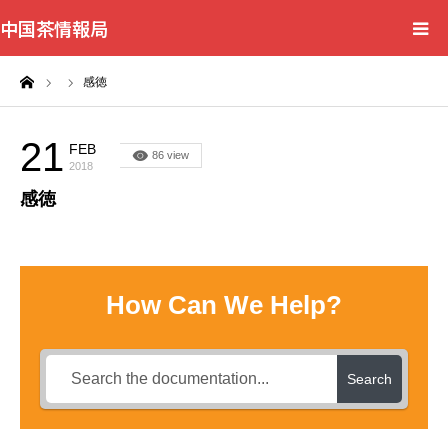
中国茶情報局
ーム
感徳
Home
News
21
FEB
86 view
2018
感徳
BlogChecker
Events
How Can We Help?
WordBank
Shops
Search
Books