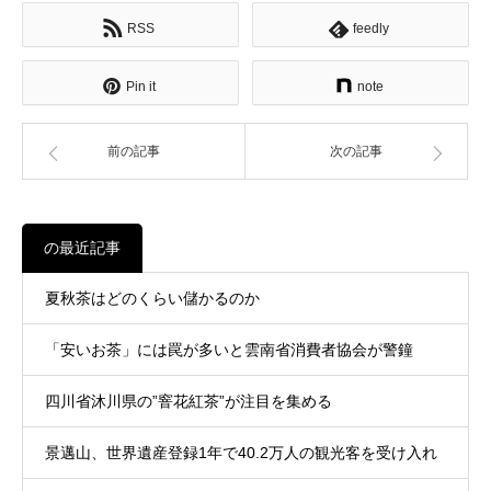
RSS
feedly
Pin it
note
前の記事
次の記事
の最近記事
夏秋茶はどのくらい儲かるのか
「安いお茶」には罠が多いと雲南省消費者協会が警鐘
四川省沐川県の”窨花紅茶”が注目を集める
景邁山、世界遺産登録1年で40.2万人の観光客を受け入れ