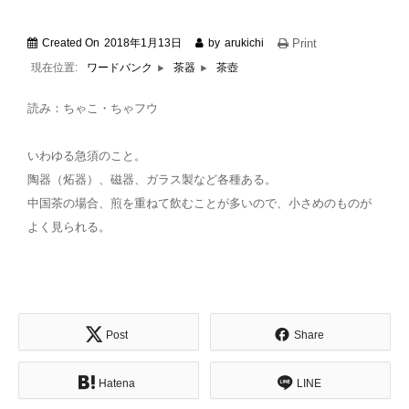
Created On
2018年1月13日
by
arukichi
Print
現在位置:
茶壺
ワードバンク
茶器
読み：ちゃこ・ちゃフウ
いわゆる急須のこと。
陶器（炻器）、磁器、ガラス製など各種ある。
中国茶の場合、煎を重ねて飲むことが多いので、小さめのものが
よく見られる。
Post
Share
Hatena
LINE