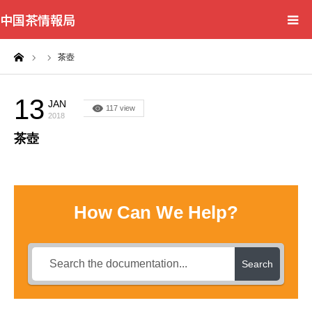
中国茶情報局
ーム
茶壺
Home
News
13
JAN
117 view
2018
茶壺
BlogChecker
Events
How Can We Help?
WordBank
Shops
Search
Books