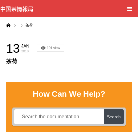
中国茶情報局
ーム
茶荷
Home
News
13
JAN
101 view
2018
茶荷
BlogChecker
Events
How Can We Help?
WordBank
Shops
Search
Books