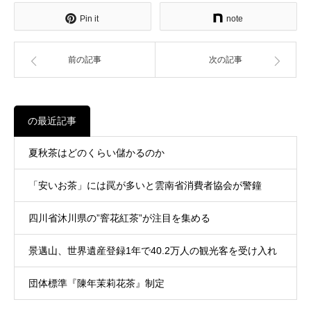
Pin it
note
前の記事
次の記事
の最近記事
夏秋茶はどのくらい儲かるのか
「安いお茶」には罠が多いと雲南省消費者協会が警鐘
四川省沐川県の”窨花紅茶”が注目を集める
景邁山、世界遺産登録1年で40.2万人の観光客を受け入れ
団体標準『陳年茉莉花茶』制定