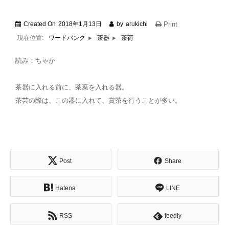
Created On
2018年1月13日
by
arukichi
Print
現在位置:
茶荷
ワードバンク
茶器
読み：ちゃか
茶器に入れる前に、茶葉を入れる器。
茶芸の際は、この器に入れて、賞茶を行うことが多い。
Post
Share
Hatena
LINE
RSS
feedly