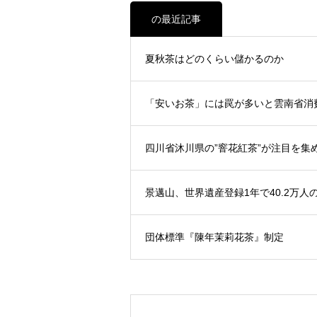
の最近記事
夏秋茶はどのくらい儲かるのか
「安いお茶」には罠が多いと雲南省消
四川省沐川県の”窨花紅茶”が注目を集
景邁山、世界遺産登録1年で40.2万人
団体標準『陳年茉莉花茶』制定