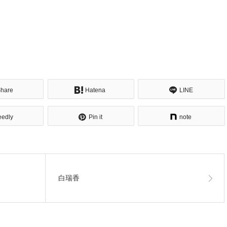
hare
Hatena
LINE
eedly
Pin it
note
白瑞香