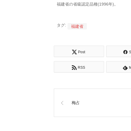
福建省の省級認定品種(1996年)。
タグ:
福建省
Post
S
RSS
f
梅占