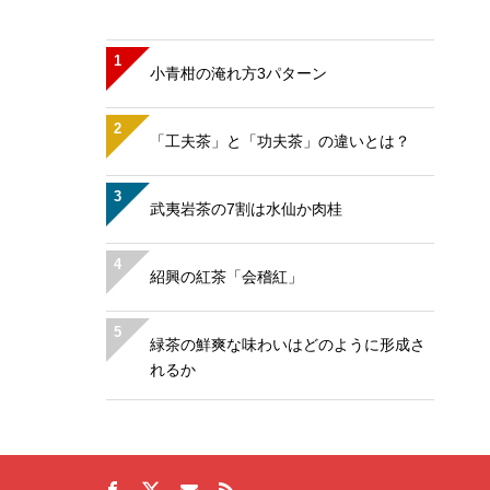
1
小青柑の淹れ方3パターン
2
「工夫茶」と「功夫茶」の違いとは？
3
武夷岩茶の7割は水仙か肉桂
4
紹興の紅茶「会稽紅」
5
緑茶の鮮爽な味わいはどのように形成さ
れるか