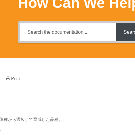
How Can We Hel
Sear
i
Print
蘭
体種から選抜して育成した品種。
。