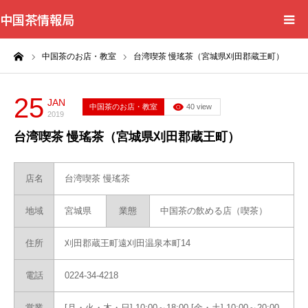
中国茶情報局
ーム
中国茶のお店・教室
台湾喫茶 慢瑤茶（宮城県刈田郡蔵王町）
Home
News
25
JAN
中国茶のお店・教室
40 view
2019
台湾喫茶 慢瑤茶（宮城県刈田郡蔵王町）
BlogChecker
Events
店名
台湾喫茶 慢瑤茶
地域
宮城県
業態
中国茶の飲める店（喫茶）
WordBank
住所
刈田郡蔵王町遠刈田温泉本町14
Shops
電話
0224-34-4218
Books
営業
[月・火・木・日] 10:00～18:00 [金・土] 10:00～20:00