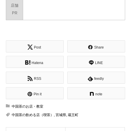
店舗
PR
Post
Share
Hatena
LINE
RSS
feedly
Pin it
note
中国茶のお店・教室
中国茶の飲める店（喫茶）
,
宮城県
,
蔵王町