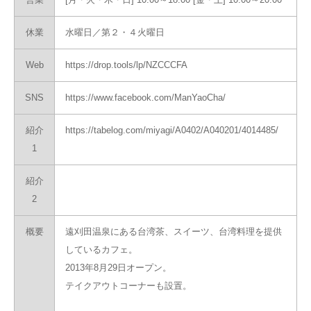
休業
水曜日／第２・４火曜日
Web
https://drop.tools/lp/NZCCCFA
SNS
https://www.facebook.com/ManYaoCha/
紹介
https://tabelog.com/miyagi/A0402/A040201/4014485/
1
紹介
2
概要
遠刈田温泉にある台湾茶、スイーツ、台湾料理を提供
しているカフェ。
2013年8月29日オープン。
テイクアウトコーナーも設置。