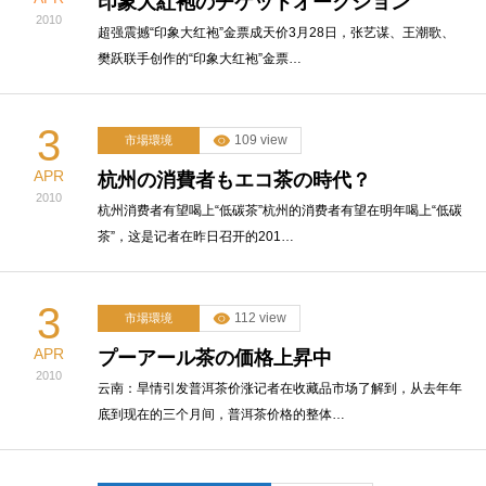
印象大紅袍のチケットオークション
2010
超强震撼“印象大红袍”金票成天价3月28日，张艺谋、王潮歌、
樊跃联手创作的“印象大红袍”金票…
3
109 view
市場環境
APR
杭州の消費者もエコ茶の時代？
2010
杭州消费者有望喝上“低碳茶”杭州的消费者有望在明年喝上“低碳
茶”，这是记者在昨日召开的201…
3
112 view
市場環境
APR
プーアール茶の価格上昇中
2010
云南：旱情引发普洱茶价涨记者在收藏品市场了解到，从去年年
底到现在的三个月间，普洱茶价格的整体…