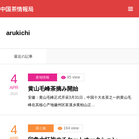
中国茶情報局
Home
arukichi
News
最近の記事
BlogChecker
4
95 view
産地情報
Events
APR
黄山毛峰茶摘み開始
2010
WordBank
安徽：黄山毛峰正式开采3月31日，中国十大名茶之一的黄山毛
峰在其核心产地徽州区富溪乡黄柏山正…
Shops
4
164 view
茶と旅
Books
APR