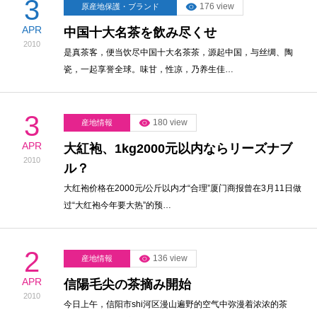
3
176 view
原産地保護・ブランド
APR
中国十大名茶を飲み尽くせ
2010
是真茶客，便当饮尽中国十大名茶茶，源起中国，与丝绸、陶
瓷，一起享誉全球。味甘，性凉，乃养生佳…
3
180 view
産地情報
APR
大紅袍、1kg2000元以内ならリーズナブ
2010
ル？
大红袍价格在2000元/公斤以内才“合理”厦门商报曾在3月11日做
过“大红袍今年要大热”的预…
2
136 view
産地情報
APR
信陽毛尖の茶摘み開始
2010
今日上午，信阳市shi河区漫山遍野的空气中弥漫着浓浓的茶