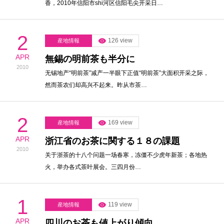
香，2010年信阳市shi河区信阳毛尖开采日…
2
126 view
産地情報
APR
無錫の明前茶も半分に
2010
无锡地产“明前茶”减产一半眼下正值“明前茶”大面积开采之际，
然而茶农们却高兴不起来。昨从市茶…
2
169 view
産地情報
APR
浙江省のお茶に関する１８の課題
2010
关于浙茶的十八个问题一场春寒，冻僵不少虎年新茶；各地热
火，举办各式茶叶展会。三四月份…
1
119 view
産地情報
APR
四川のお茶も値上がり傾向