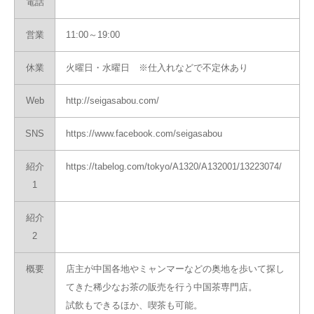
電話
営業
11:00～19:00
休業
火曜日・水曜日 ※仕入れなどで不定休あり
Web
http://seigasabou.com/
SNS
https://www.facebook.com/seigasabou
紹介
https://tabelog.com/tokyo/A1320/A132001/13223074/
1
紹介
2
概要
店主が中国各地やミャンマーなどの奥地を歩いて探し
てきた稀少なお茶の販売を行う中国茶専門店。
試飲もできるほか、喫茶も可能。