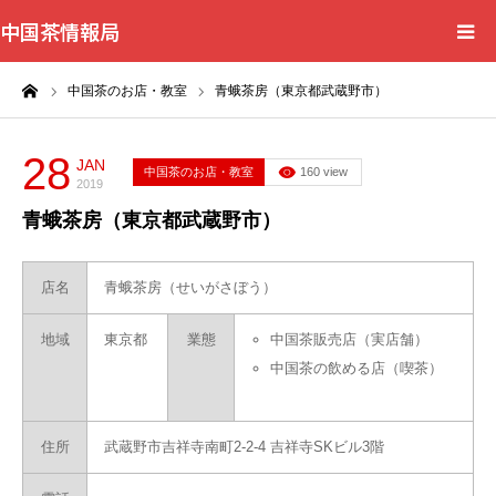
中国茶情報局
ーム
中国茶のお店・教室
青蛾茶房（東京都武蔵野市）
Home
News
28
JAN
中国茶のお店・教室
160 view
2019
青蛾茶房（東京都武蔵野市）
BlogChecker
Events
店名
青蛾茶房（せいがさぼう）
地域
東京都
業態
中国茶販売店（実店舗）
WordBank
中国茶の飲める店（喫茶）
Shops
住所
武蔵野市吉祥寺南町2-2-4 吉祥寺SKビル3階
Books