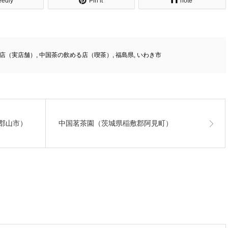
eedly
Pin it
note
店（実店舗）
,
中国茶の飲める店（喫茶）
,
福島県
,
いわき市
郡山市）
中国茗茶園（茨城県稲敷郡阿見町）