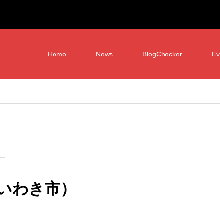
Home
News
BlogChecker
Ev
いわき市）