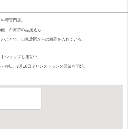
庭料理専門店。
の他、台湾茶の品揃えも。
とのことで、自家農園からの商品を入れている。
ットショップも運営中。
鹿島へ移転。9月18日よりレストランの営業を開始。