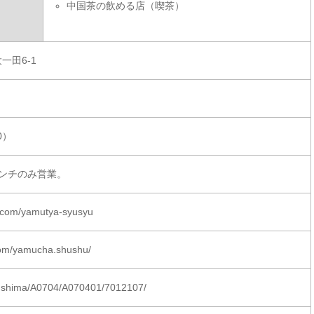
中国茶の飲める店（喫茶）
一田6-1
30）
ンチのみ営業。
te.com/yamutya-syusyu
com/yamucha.shushu/
ukushima/A0704/A070401/7012107/