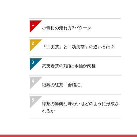
1
小青柑の淹れ方3パターン
2
「工夫茶」と「功夫茶」の違いとは？
3
武夷岩茶の7割は水仙か肉桂
4
紹興の紅茶「会稽紅」
5
緑茶の鮮爽な味わいはどのように形成さ
れるか