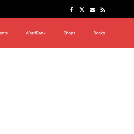
ents
WordBank
Shops
Books