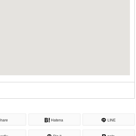
hare
Hatena
LINE