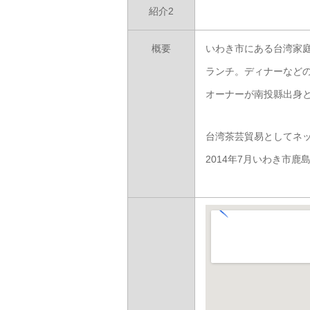
紹介2
概要
いわき市にある台湾家
ランチ。ディナーなど
オーナーが南投縣出身
台湾茶芸貿易としてネ
2014年7月いわき市