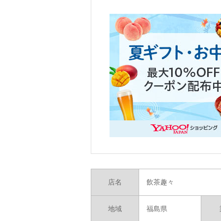
店名
飲茶趣々
地域
福島県