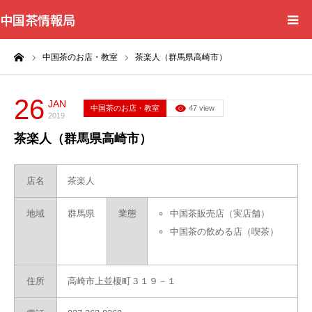
中国茶情報局
ーム
中国茶のお店・教室
茶楽人（群馬県高崎市）
Home
News
26
JAN
中国茶のお店・教室
47 view
2019
茶楽人（群馬県高崎市）
BlogChecker
Events
店名
茶楽人
地域
群馬県
業態
中国茶販売店（実店舗）
WordBank
中国茶の飲める店（喫茶）
Shops
住所
高崎市上並榎町３１９－１
Books