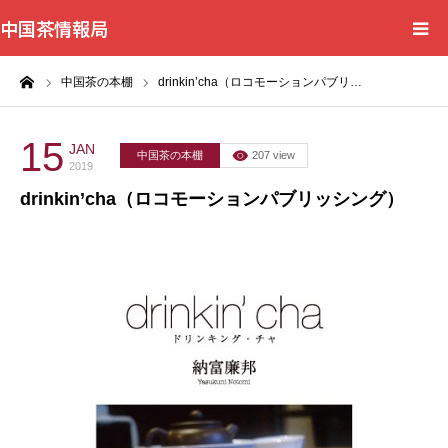
中国茶情報局
ーム
中国茶の本棚
drinkin’cha（ロコモーションパブリ…
Home
News
15
JAN
中国茶の本棚
207 view
2019
drinkin’cha（ロコモーションパブリッシング）
BlogChecker
Events
WordBank
Shops
Books