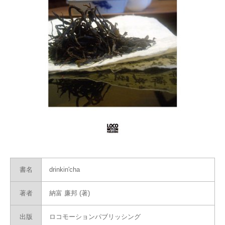
書名
drinkin'cha
著者
納富 廉邦 (著)
出版
ロコモーションパブリッシング