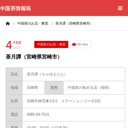
中国茶情報局
ーム
中国茶のお店・教室
茶月譚（宮崎県宮崎市）
Home
News
4
FEB
中国茶のお店・教室
88 view
2019
茶月譚（宮崎県宮崎市）
BlogChecker
Events
店名
茶月譚（ちゃゆえたん）
地域
宮崎県
業態
中国茶の飲める店（喫茶）
WordBank
住所
宮崎市神宮東3-6-5 ステーションコーポ102
Shops
電話
0985-69-7516
Books
営業
10:00～19:00（LO18:30）