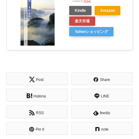
created by
Rinker
Kindle
Amazon
楽天市場
Yahooショッピング
Post
Share
Hatena
LINE
RSS
feedly
Pin it
note