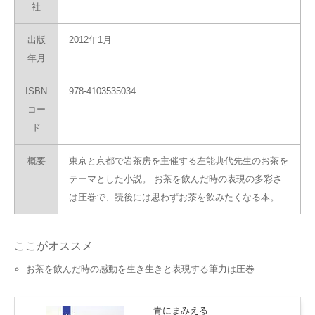
社
出版
2012年1月
年月
ISBN
978-4103535034
コー
ド
概要
東京と京都で岩茶房を主催する左能典代先生のお茶を
テーマとした小説。 お茶を飲んだ時の表現の多彩さ
は圧巻で、読後には思わずお茶を飲みたくなる本。
ここがオススメ
お茶を飲んだ時の感動を生き生きと表現する筆力は圧巻
青にまみえる