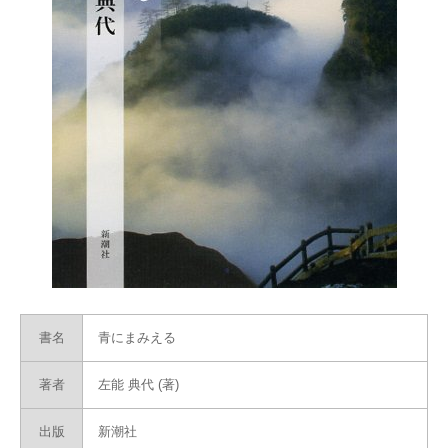
書名
青にまみえる
著者
左能 典代 (著)
出版
新潮社