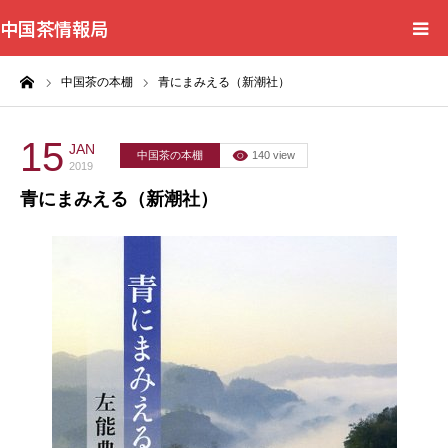
中国茶情報局
ーム
中国茶の本棚
青にまみえる（新潮社）
Home
News
15
JAN
中国茶の本棚
140 view
2019
青にまみえる（新潮社）
BlogChecker
Events
WordBank
Shops
Books